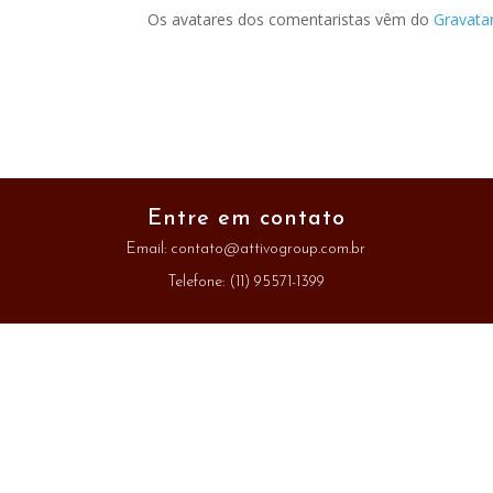
Os avatares dos comentaristas vêm do
Gravata
Entre em contato
Email:
contato@attivogroup.com.br
Telefone: (11) 95571-1399